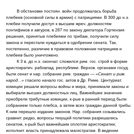
В обстановке постоян. войн продолжалась борьба
плебеев (основной силы в армии) с патрициями. В 300 до н.э.
плебеи получили доступ к высшим жреч. должностям
понтификов и авгуров, в 287 по закону диктатора Гортензия
решения, принятые плебеями по трибам, получили силу
закона и перестали нуждаться в одобрении сената. Так,
постепенно, различие в правовом положении патрициев и
плебеев было уничтожено.
К 3 в. до н.э. окончат. сложился рим. гос. строй в форме
аристократич. рабовлад. республики. Верхов. органами госуд.
были сенат и нар. собрание рим. граждан —
«Сенат и рим.
народ...»
гласило начало гос. актов в Др. Риме. Центуриат.
комиции решали вопросы войны и мира, принимали законы и
выбирали высших должностных лиц. Важнейшее значение
приобрели трибутные комиции, к-рые в ранний период были
собранием только плебса, а затем всех граждан данной трибы.
К ним перешло издание законов. Нар. собрания созывались
сравнит. редко, вопросы текущей политики разрешались
сенатом, к-рый был важнейшим оплотом аристократии;
исполнит. власть принадлежала магистратам. В ведении