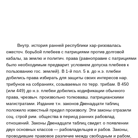
Внутр. история ранней республики хар-ризовалась
ожесточ. борьбой плебеев с патрициями против долговой
кабалы, за землю и политич. права (равноправие с патрициями
было необходимым предварит. условием допуска плебеев к
пользованию гос. землей). В 1-й пол. 5 в. до н.э. плебеи
добились права избирать для защиты своих интересов нар.
трибунов на собраниях, созываемых по терр. трибам. В 450
(или 449) до н.э. плебеи добились кодификации обычного
права, чрезвыч. произвольно толковавш. патрицианскими
магистратами. Издание т.н. законов Двенадцати таблиц
положило известный предел произволу. Эти законы отразили
соц. строй рим. общества в период ранних рабовлад.
отношений. Законы Двенадцати таблиц свидет. о появлении
двух основных классов — рабовладельцев и рабов. Законы,
проводившие правовое различие между свободным и рабом,