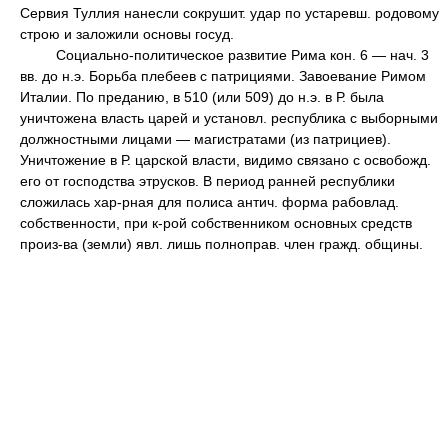
Сервия Туллия нанесли сокрушит. удар по устаревш. родовому
строю и заложили основы госуд.
Социально-политическое развитие Рима кон. 6 — нач. 3
вв. до н.э. Борьба плебеев с патрициями. Завоевание Римом
Италии. По преданию, в 510 (или 509) до н.э. в Р. была
уничтожена власть царей и установл. республика с выборными
должностными лицами — магистратами (из патрициев).
Уничтожение в Р. царской власти, видимо связано с освобожд.
его от господства этрусков. В период ранней республики
сложилась хар-рная для полиса антич. форма рабовлад.
собственности, при к-рой собственником основных средств
произ-ва (земли) явл. лишь полноправ. член гражд. общины.