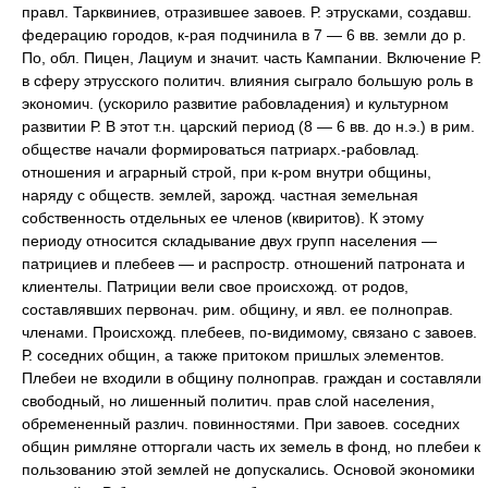
правл. Тарквиниев, отразившее завоев. Р. этрусками, создавш.
федерацию городов, к-рая подчинила в 7 — 6 вв. земли до р.
По, обл. Пицен, Лациум и значит. часть Кампании. Включение Р.
в сферу этрусского политич. влияния сыграло большую роль в
экономич. (ускорило развитие рабовладения) и культурном
развитии Р. В этот т.н. царский период (8 — 6 вв. до н.э.) в рим.
обществе начали формироваться патриарх.-рабовлад.
отношения и аграрный строй, при к-ром внутри общины,
наряду с обществ. землей, зарожд. частная земельная
собственность отдельных ее членов (квиритов). К этому
периоду относится складывание двух групп населения —
патрициев и плебеев — и распростр. отношений патроната и
клиентелы. Патриции вели свое происхожд. от родов,
составлявших первонач. рим. общину, и явл. ее полноправ.
членами. Происхожд. плебеев, по-видимому, связано с завоев.
Р. соседних общин, а также притоком пришлых элементов.
Плебеи не входили в общину полноправ. граждан и составляли
свободный, но лишенный политич. прав слой населения,
обремененный различ. повинностями. При завоев. соседних
общин римляне отторгали часть их земель в фонд, но плебеи к
пользованию этой землей не допускались. Основой экономики