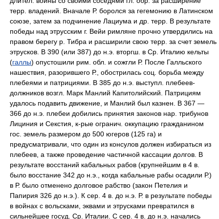
длител. войны со своими соседями гл. обр. за расширение
терр. владений. Вначале Р. боролся за гегемонию в Латинском
союзе, затем за подчинение Лациума и др. терр. В результате
победы над этрусским г. Вейи римляне прочно утвердились на
правом берегу р. Тибра и расширили свою терр. за счет земель
этрусков. В 390 (или 387) до н.э. вторгш. в Ср. Италию кельты
(
галлы
) опустошили рим. обл. и сожгли Р. После Галльского
нашествия, разорившего Р., обострилась соц. борьба между
плебеями и патрициями. В 385 до н.э. выступл. плебеев-
должников возгл. Марк Манлий Капитолийский. Патрициям
удалось подавить движение, и Манлий был казнен. В 367 —
366 до н.э. плебеи добились принятия законов нар. трибунов
Лициния и Секстия, к-рые огранич. оккупацию гражданином
гос. земель размером до 500 югеров (125 га) и
предусматривали, что один из консулов должен избираться из
плебеев, а также проведение частичной кассации долгов. В
результате восстаний кабальных рабов (крупнейшим в 4 в.
было восстание 342 до н.э., когда кабальные рабы осадили Р.)
в Р. было отменено долговое рабство (закон Петелия и
Папирия 326 до н.э.). К сер. 4 в. до н.э. Р. в результате победы
в войнах с вольсками, эквами и этрусками превратился в
сильнейшее госуд. Ср. Италии. С сер. 4 в. до н.э. начались