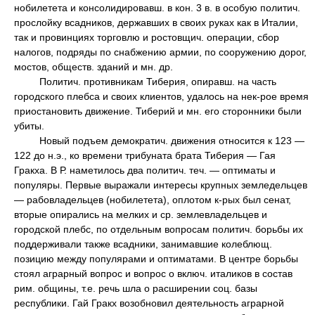
нобилетета и консолидировавш. в кон. 3 в. в особую политич.
прослойку всадников, державших в своих руках как в Италии,
так и провинциях торговлю и ростовщич. операции, сбор
налогов, подряды по снабжению армии, по сооружению дорог,
мостов, обществ. зданий и мн. др.
Политич. противникам Тиберия, опиравш. на часть
городского плебса и своих клиентов, удалось на нек-рое время
приостановить движение. Тиберий и мн. его сторонники были
убиты.
Новый подъем демократич. движения относится к 123 —
122 до н.э., ко времени трибуната брата Тиберия — Гая
Гракха. В Р. наметилось два политич. теч. — оптиматы и
популяры. Первые выражали интересы крупных земледельцев
— рабовладельцев (нобилетета), оплотом к-рых был сенат,
вторые опирались на мелких и ср. землевладельцев и
городской плебс, по отдельным вопросам политич. борьбы их
поддерживали также всадники, занимавшие колеблющ.
позицию между популярами и оптиматами. В центре борьбы
стоял аграрный вопрос и вопрос о включ. италиков в состав
рим. общины, т.е. речь шла о расширении соц. базы
республики. Гай Гракх возобновил деятельность аграрной