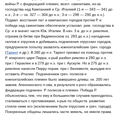
войны Р. с федерацией племен, возгл. самнитами, из-за
господства над Кампанией и Ср. Италией (1-я — 343 — 341 до
н.э.; 2-я — ок. 327 — 304 до н.э.; 3-я — 298 — 290 до н.э.).
Подавл. восстания лат. и кампанских городов против Р. и
победа над самнитами обеспечили установл. рим. господства в
Ср. и в значит. части Юж. Италии. В нач. 3 в. до н.э. римляне,
отразив (в битве при Вадимонском оз. 283 до н.э.) нападение
галлов и этрусков и добившись подчинения этрусских городов,
предприняли попытку захватить южноиталийские греч. города
(
Тарент
и др.). В 280 до н.э. Тарент призвал на помощь против
Р. эпирского царя Пирра, к-рый разбил римлян в 280 до н.э.
при г. Гераклее и в 279 до н.э. при г. Аускуле. Но в 275 до н.э.
римляне нанесли Пирру пораж. при г. Беневенте, вынудив его
оставить Италию. Подчинением греч. полисов и
южноиталийских племен было завершено дливш. ок. 200 лет
завоев. Апеннинского п-ова, в результате к-рого образовались
федерации подчинен. Р. полисов и племен. Победа Р.
объяснялась тем, что ему в большинстве случаев приходилось
сталкиваться с противниками, к-рые по обществ. развитию
стояли ниже его (исключением были этрусские и греч. города).
Покоренные общины лишались части земель, не имели права