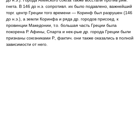
до н.э.). Города Ахейского союза также восстали против рим.
гнета. В 146 до н.э. сопротивл. их было подавлено, важнейший
торг. центр Греции того времени — Коринф был разрушен (146
до н.э.), а земли Коринфа и ряда др. городов присоед. к
провинции Македонии, т.о. большая часть Греции была
покорена Р. Афины, Спарта и нек-рые др. города Греции были
признаны союзниками Р., фактич. они также оказались в полной
зависимости от него.