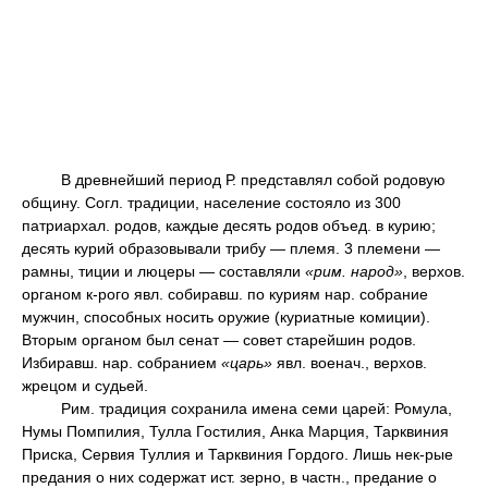
В древнейший период Р. представлял собой родовую
общину. Согл. традиции, население состояло из 300
патриархал. родов, каждые десять родов объед. в курию;
десять курий образовывали трибу — племя. 3 племени —
рамны, тиции и люцеры — составляли
«рим. народ»
, верхов.
органом к-рого явл. собиравш. по куриям нар. собрание
мужчин, способных носить оружие (куриатные комиции).
Вторым органом был сенат — совет старейшин родов.
Избиравш. нар. собранием
«царь»
явл. военач., верхов.
жрецом и судьей.
Рим. традиция сохранила имена семи царей: Ромула,
Нумы Помпилия, Тулла Гостилия, Анка Марция, Тарквиния
Приска, Сервия Туллия и Тарквиния Гордого. Лишь нек-рые
предания о них содержат ист. зерно, в частн., предание о