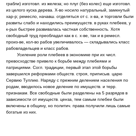
грабли) изготовл. из железа; но плуг (без колес) еще изготовл.
из целого куска дерева. Х-во носило натуральный, замкнутый
хар-р; ремесло, начавш. отделяться от с. х-ва, и торговли были
развиты слабо и находились преимуществ. в руках плебеев, у
к-рых быстрее развивалась частная собственность. Хотя
свободный труд преобладал как в с. х-ве, так и в ремесл.
произ-ве, кол-во рабов увеличивалось — складывались класс
рабовладельцев и класс рабов.
Усиление роли плебеев в экономике при их числ.
превосходстве привело к борьбе между плебеями и
патрициями. Согл. традиции, первый этап этой борьбы
завершился реформами обществ. строя, приписыв. царю
Сервию Туллию. Наряду с прежним делением населения по
родам, вводилось новое деление по имуществ. и терр.
признакам. Все свободные были разделены на 5 разрядов в
зависимости от имуществ. ценза, тем самым плебеи были
включены в общину, но политич. права получили лишь самые
богатые из них.