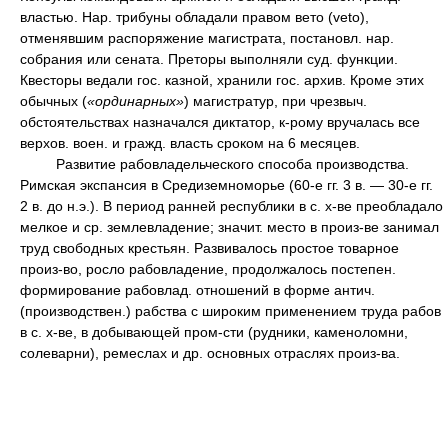
властью. Нар. трибуны обладали правом вето (veto),
отменявшим распоряжение магистрата, постановл. нар.
собрания или сената. Преторы выполняли суд. функции.
Квесторы ведали гос. казной, хранили гос. архив. Кроме этих
обычных (
«ординарных»
) магистратур, при чрезвыч.
обстоятельствах назначался диктатор, к-рому вручалась все
верхов. воен. и гражд. власть сроком на 6 месяцев.
Развитие рабовладельческого способа производства.
Римская экспансия в Средиземноморье (60-е гг. 3 в. — 30-е гг.
2 в. до н.э.). В период ранней республики в с. х-ве преобладало
мелкое и ср. землевладение; значит. место в произ-ве занимал
труд свободных крестьян. Развивалось простое товарное
произ-во, росло рабовладение, продолжалось постепен.
формирование рабовлад. отношений в форме антич.
(производствен.) рабства с широким применением труда рабов
в с. х-ве, в добывающей пром-сти (рудники, каменоломни,
солеварни), ремеслах и др. основных отраслях произ-ва.