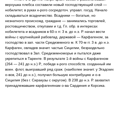
верхушка плебса составили новый господствующий слой —
нобилитет, в руках к-рого сосредоточ. управл. госуд. Начало
складываться всадничество. Всадники — богатые, но
незнатного происхожд. граждане — занимались торговлей,
ростовщичеством, откупами и т.д. Гл. обр. в интересах
нобилетета и всадников в 60-х гг. 3 в. до н.э. Р. начал вести
войны с крупнейшей рабовлад. державой — Карфагеном, за
господство в зап. части Средиземного м. К 70-м гг. 3 в. до н.э.
Карфаген, овладев значит. частью Сицилии, безраздельно
господствовал в Зап. Средиземноморье и пытался даже
укрепиться в Таренте. В результате 1-й войны с Карфагеном
(264 — 241 до н.э.) Р., победе к-рого способств. созданный им
воен. флот, выигравший ряд сраж. (наиболее значит. у Эгадских
о-вов, 241 до н.э.), получил большую контрибуцию и о-в
Сицилия (без г. Сиракузы с округом). В 238 до н.э. Р. захватил
принадлежавшие карфагенянам о-ва Сардиния и Корсика.