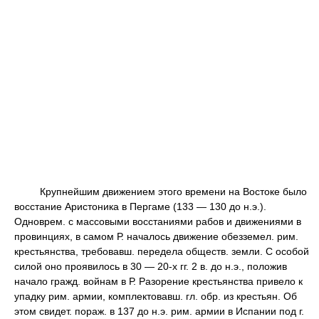
Крупнейшим движением этого времени на Востоке было
восстание Аристоника в Пергаме (133 — 130 до н.э.).
Одноврем. с массовыми восстаниями рабов и движениями в
провинциях, в самом Р. началось движение обезземел. рим.
крестьянства, требовавш. передела обществ. земли. С особой
силой оно проявилось в 30 — 20-х гг. 2 в. до н.э., положив
начало гражд. войнам в Р. Разорение крестьянства привело к
упадку рим. армии, комплектовавш. гл. обр. из крестьян. Об
этом свидет. пораж. в 137 до н.э. рим. армии в Испании под г.