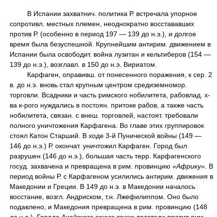
В Испании захватнич. политика Р. встречала упорное
сопротивл. местных племен, неоднократно восстававших
против Р. (особенно в период 197 — 139 до н.э.), и долгое
время была безуспешной. Крупнейшим антирим. движением в
Испании была освободит. война лузитан и кельтиберов (154 —
139 до н.э.), возглавл. в 150 до н.э. Вириатом.
Карфаген, оправивш. от понесенного поражения, к сер. 2
в. до н.э. вновь стал крупным центром средиземномор.
торговли. Всадники и часть римского нобилитета, рабовлад. х-
ва к-рого нуждались в постоян. притоке рабов, а также часть
нобилитета, связан. с внеш. торговлей, настоят. требовали
полного уничтожения Карфагена. Во главе этих группировок
стоял Катон Старший. В ходе 3-й Пунической войны (149 —
146 до н.э.) Р. окончат. уничтожил Карфаген. Город был
разрушен (146 до н.э.), большая часть терр. Карфагенского
госуд. захвачена и превращена в рим. провинцию
«Африку»
. В
период войны Р. с Карфагеном усилились антирим. движения в
Македонии и Греции. В 149 до н.э. в Македонии началось
восстание, возгл. Андриском, т.н. Лжефилиппом. Оно было
подавлено, и Македония превращена в рим. провинцию (148