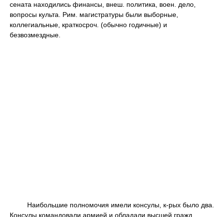
сената находились финансы, внеш. политика, воен. дело,
вопросы культа. Рим. магистратуры были выборные,
коллегиальные, краткосроч. (обычно годичные) и
безвозмездные.
Наибольшие полномочия имели консулы, к-рых было два.
Консулы командовали армией и обладали высшей гражд.