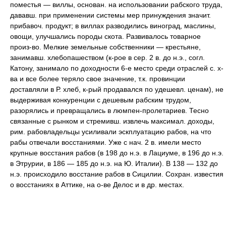
поместья — виллы, основан. на использовании рабского труда,
дававш. при применении системы мер принуждения значит.
прибавоч. продукт; в виллах разводились виноград, маслины,
овощи, улучшались породы скота. Развивалось товарное
произ-во. Мелкие земельные собственники — крестьяне,
занимавш. хлебопашеством (к-рое в сер. 2 в. до н.э., согл.
Катону, занимало по доходности 6-е место среди отраслей с. х-
ва и все более теряло свое значение, т.к. провинции
доставляли в Р. хлеб, к-рый продавался по удешевл. ценам), не
выдерживая конкуренции с дешевым рабским трудом,
разорялись и превращались в люмпен-пролетариев. Тесно
связанные с рынком и стремивш. извлечь максимал. доходы,
рим. рабовладельцы усиливали эскплуатацию рабов, на что
рабы отвечали восстаниями. Уже с нач. 2 в. имели место
крупные восстания рабов (в 198 до н.э. в Лациуме, в 196 до н.э.
в Этрурии, в 186 — 185 до н.э. на Ю. Италии). В 138 — 132 до
н.э. происходило восстание рабов в Сицилии. Сохран. известия
о восстаниях в Аттике, на о-ве Делос и в др. местах.