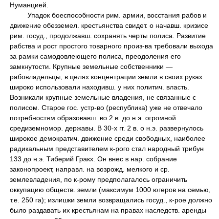
Нуманцией.
Упадок боеспособности рим. армии, восстания рабов и
движение обезземел. крестьянства свидет. о начавш. кризисе
рим. госуд., продолжавш. сохранять черты полиса. Развитие
рабства и рост простого товарного произ-ва требовали выхода
за рамки самодовлеющего полиса, преодоления его
замкнутости. Крупные земельные собственники —
рабовладельцы, в целях концентрации земли в своих руках
широко использовали находивш. у них политич. власть.
Возникали крупные земельные владения, не связанные с
полисом. Старое гос. устр-во (республика) уже не отвечало
потребностям образовавш. во 2 в. до н.э. огромной
средиземномор. державы. В 30-х гг. 2 в. о н.э. развернулось
широкое демократич. движение среди свободных, наиболее
радикальным представителем к-рого стал народный трибун
133 до н.э. Тиберий Гракх. Он внес в нар. собрание
законопроект, направл. на возрожд. мелкого и ср.
землевладения, по к-рому предполагалось ограничить
оккупацию обществ. земли (максимум 1000 югеров на семью,
т.е. 250 га); излишки земли возвращались госуд., к-рое должно
было раздавать их крестьянам на правах наследств. аренды