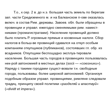
Т.о., к сер. 2 в. до н.э. большая часть земель по берегам
зап. части Средиземного м. и на Балканском п-ове оказалась
включ. в состав Рим. державы. Завоев. обл. были обращены в
провинции и управл. ежегодно сменяемыми рим. намест-
никами (промагистратами). Население провинций должно
было платить Р. огромные прямые и косвенные налоги. Сбор
налогов в больш-ве провинций сдавался на откуп особым
компаниям откупщиков (публиканов), состоявших гл. обр. из
всадников. Откупщики беспощадно эксплуа-тировали
население. Большая часть городов в провинциях пользовалась
нек-рой автономией в местных делах (socii —
«союзники»
).
Наряду с такими городами сущест-вовали т.н. свободные
города, пользовавш. более широкой автономией. Организуя
подобным образом управл. провинциями, римляне следовали
традиц. принципу своей политики
«разделяй и властвуй»
(
«dividt et impera»
).