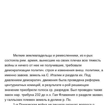
Мелкие землевладельцы и ремесленники, из к-рых
состояла рим. армия, вынесшие на своих плечах всю тяжесть
войны и ничего от нее не получившие, требовали
демократизации политич. строя и изменения внеш. политики, а
именно завоев. земель на С. Италии и раздела их. Под
давлением демократич. движения была проведена реформа
центуриатных комиций, в результате к-рой решающее
значение приобрели голоса ср. разрядов. Был проведен также
закон нар. трибуна 232 до н.э. Гая Фламиния о разделе захвач.
у галльских племен земель в долине р. По.
1-я Пуническая война не решила окончат. вопроса о