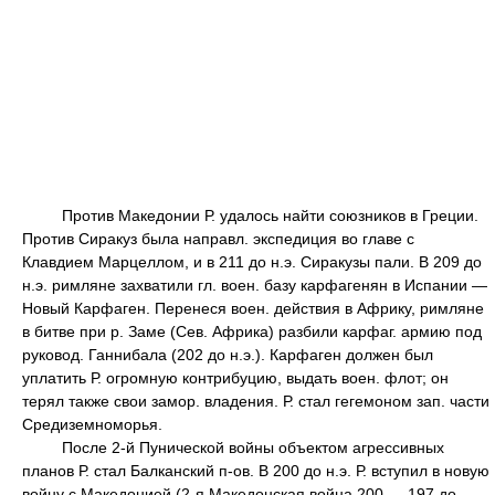
Против Македонии Р. удалось найти союзников в Греции.
Против Сиракуз была направл. экспедиция во главе с
Клавдием Марцеллом, и в 211 до н.э. Сиракузы пали. В 209 до
н.э. римляне захватили гл. воен. базу карфагенян в Испании —
Новый Карфаген. Перенеся воен. действия в Африку, римляне
в битве при р. Заме (Сев. Африка) разбили карфаг. армию под
руковод. Ганнибала (202 до н.э.). Карфаген должен был
уплатить Р. огромную контрибуцию, выдать воен. флот; он
терял также свои замор. владения. Р. стал гегемоном зап. части
Средиземноморья.
После 2-й Пунической войны объектом агрессивных
планов Р. стал Балканский п-ов. В 200 до н.э. Р. вступил в новую
войну с Македонией (2-я Македонская война 200 — 197 до