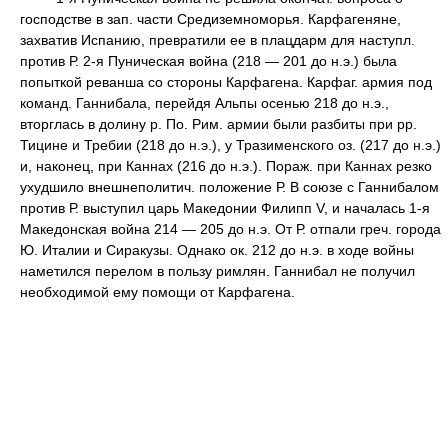
господстве в зап. части Средиземноморья. Карфагеняне,
захватив Испанию, превратили ее в плацдарм для наступл.
против Р. 2-я Пуническая война (218 — 201 до н.э.) была
попыткой реванша со стороны Карфагена. Карфаг. армия под
команд. Ганнибала, перейдя Альпы осенью 218 до н.э.,
вторглась в долину р. По. Рим. армии были разбиты при рр.
Тицине и Требии (218 до н.э.), у Тразименского оз. (217 до н.э.)
и, наконец, при Каннах (216 до н.э.). Пораж. при Каннах резко
ухудшило внешнеполитич. положение Р. В союзе с Ганнибалом
против Р. выступил царь Македонии Филипп V, и началась 1-я
Македонская война 214 — 205 до н.э. От Р. отпали греч. города
Ю. Италии и Сиракузы. Однако ок. 212 до н.э. в ходе войны
наметился перелом в пользу римлян. Ганнибал не получил
необходимой ему помощи от Карфагена.