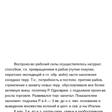
Воспроиз-во рабочей силы осуществлялось натурал.
способом, т.е. превращением в рабов (путем покупки,
пиратских экспедиций и гл. обр. войн) части населения
соседних терр. Т.о., потребность в постоян. притоке рабов,
стремление к захвату новых терр. обусловливали все более
активную внеш. политику Р. Одноврем. с подъемом произ-ва
росла торговля. Развивался торг. капитал. Показателем
экономич. подъема Р. в 4 — 3 вв. до н.э. явл. основание и
выведение множества колоний в цент. и сев. р-ны Италии.
К нач. 3 в. до н.э. патри-циан. семьи и разбогатевшая