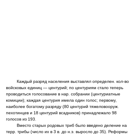
Каждый разряд населения выставлял определен. кол-во
войсковых единиц — центурий; по центуриям стало теперь
проводиться голосование в нар. собрании (центуриатные
комиции); каждая центурия имела один голос; первому,
наиболее богатому разряду (80 центурий тяжеловооруж.
пехотинцев и 18 центурий всадников) принадлежало 98
голосов из 193.
Вместо старых родовых триб было введено деление на
терр. трибы (число их в 3 в. до н.э. выросло до 35). Реформы