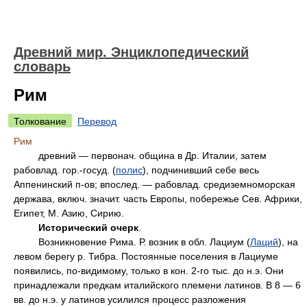
Древний мир. Энциклопедический
словарь
Рим
Толкование
Перевод
Рим
древний — первонач. община в Др. Италии, затем
рабовлад. гор.-госуд. (
полис
), подчинивший себе весь
Аппенинский п-ов; впослед. — рабовлад. средиземноморская
держава, включ. значит. часть Европы, побережье Сев. Африки,
Египет, М. Азию, Сирию.
Исторический очерк
.
Возникновение Рима. Р. возник в обл. Лациум (
Лаций
), на
левом берегу р. Тибра. Постоянные поселения в Лациуме
появились, по-видимому, только в кон. 2-го тыс. до н.э. Они
принадлежали предкам италийского племени латинов. В 8 — 6
вв. до н.э. у латинов усилился процесс разложения