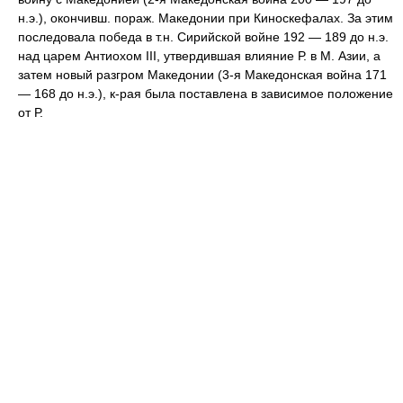
н.э.), окончивш. пораж. Македонии при Киноскефалах. За этим
последовала победа в т.н. Сирийской войне 192 — 189 до н.э.
над царем Антиохом III, утвердившая влияние Р. в М. Азии, а
затем новый разгром Македонии (3-я Македонская война 171
— 168 до н.э.), к-рая была поставлена в зависимое положение
от Р.