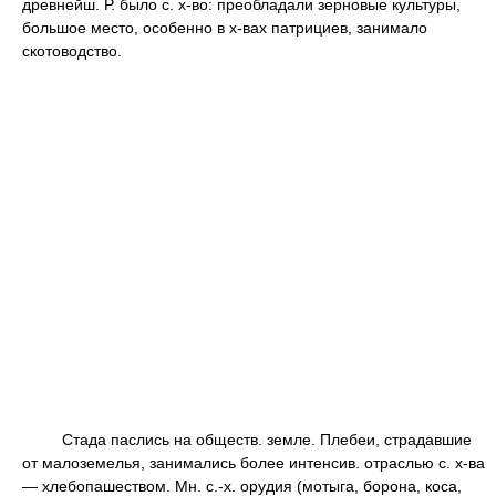
древнейш. Р. было с. х-во: преобладали зерновые культуры,
большое место, особенно в х-вах патрициев, занимало
скотоводство.
Стада паслись на обществ. земле. Плебеи, страдавшие
от малоземелья, занимались более интенсив. отраслью с. х-ва
— хлебопашеством. Мн. с.-х. орудия (мотыга, борона, коса,