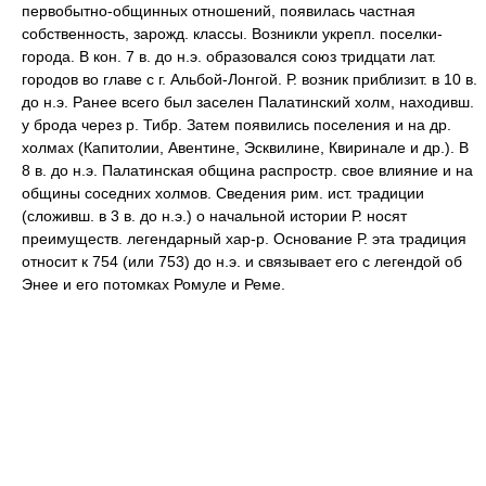
первобытно-общинных отношений, появилась частная
собственность, зарожд. классы. Возникли укрепл. поселки-
города. В кон. 7 в. до н.э. образовался союз тридцати лат.
городов во главе с г. Альбой-Лонгой. Р. возник приблизит. в 10 в.
до н.э. Ранее всего был заселен Палатинский холм, находивш.
у брода через р. Тибр. Затем появились поселения и на др.
холмах (Капитолии, Авентине, Эсквилине, Квиринале и др.). В
8 в. до н.э. Палатинская община распростр. свое влияние и на
общины соседних холмов. Сведения рим. ист. традиции
(сложивш. в 3 в. до н.э.) о начальной истории Р. носят
преимуществ. легендарный хар-р. Основание Р. эта традиция
относит к 754 (или 753) до н.э. и связывает его с легендой об
Энее и его потомках Ромуле и Реме.